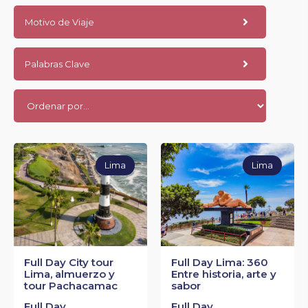
Motivo de Viaje
Palabras Clave
Lima
Lima
Full Day City tour
Full Day Lima: 360
Lima, almuerzo y
Entre historia, arte y
tour Pachacamac
sabor
Full Day
Full Day