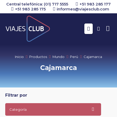
Central telefónica: (01) 717 5555
+51 983 285 177
+51 983 285 175
informes@viajesclub.com
Buscar
Inicio
Productos
Mundo
Perú
Cajamarca
Cajamarca
Filtrar por
Categoría