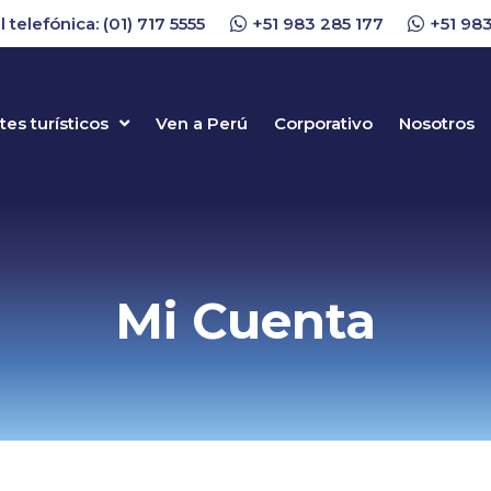
l telefónica: (01) 717 5555
+51 983 285 177
+51 983
es turísticos
Ven a Perú
Corporativo
Nosotros
Mi Cuenta