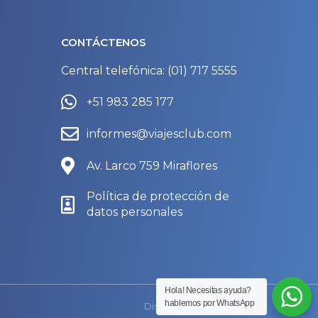
CONTÁCTENOS
Central telefónica: (01) 717 5555
+51 983 285 177
informes@viajesclub.com
Av. Larco 759 Miraflores
Política de protección de
datos personales
Hola! Necesitas ayuda?
hablemos por WhatsApp
Diseñado por
SECUAZ.pe