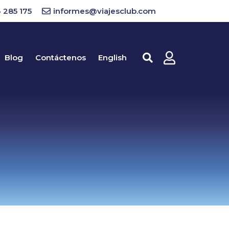
 285 175
informes@viajesclub.com
Blog
Contáctenos
English
Buscar