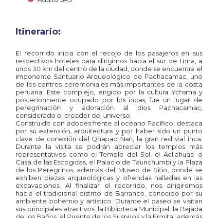
Itinerario:
El recorrido inicia con el recojo de los pasajeros en sus
respectivos hoteles para dirigirnos hacia el sur de Lima, a
unos 30 km del centro de la ciudad, donde se encuentra el
imponente Santuario Arqueológico de Pachacamac, uno
de los centros
ceremoniales más importantes de la costa
peruana. Este complejo, erigido por la cultura Ychsma y
posteriormente ocupado por los incas, fue un lugar de
peregrinación y adoración al dios Pachacamac,
considerado el creador del universo.
Construido con adobes frente al océano Pacífico, destaca
por su extensión, arquitectura y por haber sido un punto
clave de conexión del Qhapaq Ñan, la gran red vial inca.
Durante la visita se podrán apreciar los templos más
representativos como
el Templo del Sol, el Acllahuasi o
Casa de las Escogidas, el Palacio de Taurichumbi y la Plaza
de los Peregrinos, además del Museo de Sitio, donde se
exhiben piezas arqueológicas y ofrendas halladas en las
excavaciones. Al finalizar el recorrido, nos
dirigiremos
hacia el tradicional distrito de Barranco, conocido por su
ambiente bohemio y artístico. Durante el paseo se visitan
sus principales atractivos: la Biblioteca Municipal, la Bajada
de los Baños, el Puente de los Suspiros y la Ermita,
además