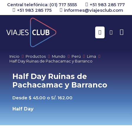
Central telefónica: (01) 717 5555
+51 983 285 177
+51 983 285 175
informes@viajesclub.com
Buscar
Inicio
Productos
Mundo
Perú
Lima
Half Day Ruinas de Pachacamac y Barranco
Half Day Ruinas de
Pachacamac y Barranco
Desde $ 45.00 o S/. 162.00
Half Day