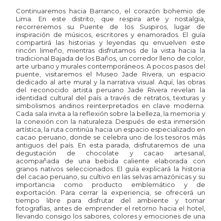
Continuaremos hacia Barranco, el corazón bohemio de
Lima. En este distrito, que respira arte y nostalgia,
recorreremos su Puente de los Suspiros, lugar de
inspiración de músicos, escritores y enamorados. El guía
compartirá las historias y leyendas qu envuelven este
rincón limeño, mientras disfrutamos de la vista hacia la
tradicional Bajada de los Baños, un corredor lleno de color,
arte urbano y murales contemporáneos. A pocos pasos del
puente, visitaremos el Museo Jade Rivera, un espacio
dedicado al arte mural y la narrativa visual. Aquí, las obras
del reconocido artista peruano Jade Rivera revelan la
identidad cultural del país a través de retratos, texturas y
simbolismos andinos reinterpretados en clave moderna.
Cada sala invita a la reflexión sobre la belleza, la memoria y
la conexión con la naturaleza. Después de esta inmersión
artística, la ruta continúa hacia un espacio especializado en
cacao peruano, donde se celebra uno de los tesoros más
antiguos del país. En esta parada, disfrutaremos de una
degustación de chocolate y cacao artesanal,
acompañada de una bebida caliente elaborada con
granos nativos seleccionados. El guía explicará la historia
del cacao peruano, su cultivo en las selvas amazónicas y su
importancia como producto emblemático y de
exportación. Para cerrar la experiencia, se ofrecerá un
tiempo libre para disfrutar del ambiente y tomar
fotografías, antes de emprender el retorno hacia el hotel,
llevando consigo los sabores, colores y emociones de una