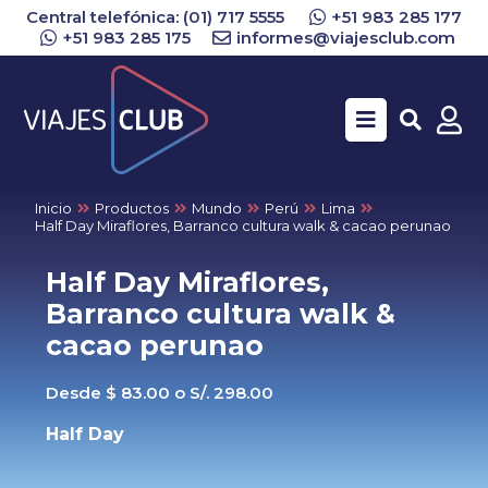
Central telefónica: (01) 717 5555
+51 983 285 177
+51 983 285 175
informes@viajesclub.com
Buscar
Inicio
Productos
Mundo
Perú
Lima
Half Day Miraflores, Barranco cultura walk & cacao perunao
Half Day Miraflores,
Barranco cultura walk &
cacao perunao
Desde $ 83.00 o S/. 298.00
Half Day