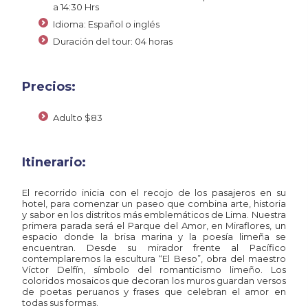
a 14:30 Hrs
Idioma: Español o inglés
Duración del tour: 04 horas
Precios:
Adulto
$
83
Itinerario:
El recorrido inicia con el recojo de los pasajeros en su
hotel, para comenzar un paseo que combina arte, historia
y sabor en los distritos más emblemáticos de Lima. Nuestra
primera parada será el Parque del Amor, en Miraflores, un
espacio donde la brisa marina y la poesía limeña se
encuentran. Desde su mirador frente al Pacífico
contemplaremos la escultura “El Beso”, obra del maestro
Víctor Delfín, símbolo del romanticismo limeño. Los
coloridos mosaicos que decoran los muros guardan versos
de poetas peruanos y frases que celebran el amor en
todas sus formas.