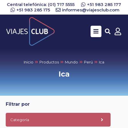
Central telefónica: (01) 717 5555
+51 983 285 177
+51 983 285 175
informes@viajesclub.com
Buscar
Inicio
Productos
Mundo
Perú
Ica
Ica
Filtrar por
Categoría