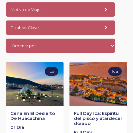
Motivo de Viaje
Palabras Clave
Ica
Ica
Cena En El Desierto
Full Day Ica: Espiritu
De Huacachina
del pisco y atardecer
dorado
01 Día
Full Day