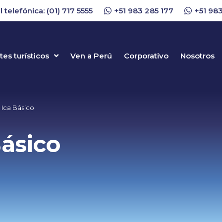
l telefónica: (01) 717 5555
+51 983 285 177
+51 983
es turísticos
Ven a Perú
Corporativo
Nosotros
 Ica Básico
Básico