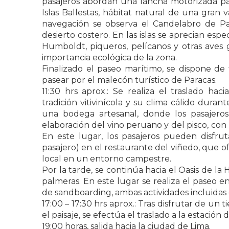
pasajeros abordan una lancha motorizada para
Islas Ballestas, hábitat natural de una gran
navegación se observa el Candelabro de P
desierto costero. En las islas se aprecian es
Humboldt, piqueros, pelícanos y otras aves g
importancia ecológica de la zona.
Finalizado el paseo marítimo, se dispone de 
pasear por el malecón turístico de Paracas.
11:30 hrs aprox.: Se realiza el traslado hac
tradición vitivinícola y su clima cálido duran
una bodega artesanal, donde los pasajeros
elaboración del vino peruano y del pisco, con
En este lugar, los pasajeros pueden disfr
pasajero) en el restaurante del viñedo, que o
local en un entorno campestre.
Por la tarde, se continúa hacia el Oasis de l
palmeras. En este lugar se realiza el paseo en
de sandboarding, ambas actividades incluidas
17:00 – 17:30 hrs aprox.: Tras disfrutar de un t
el paisaje, se efectúa el traslado a la estación 
19:00 horas, salida hacia la ciudad de Lima.