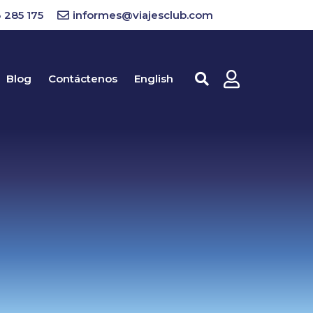
 285 175
informes@viajesclub.com
Blog
Contáctenos
English
Buscar