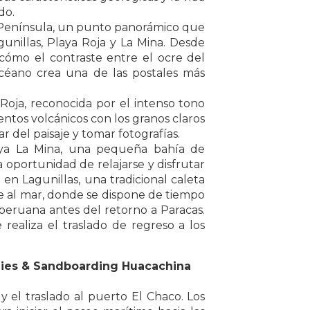
do.
la Península, un punto panorámico que
gunillas, Playa Roja y La Mina. Desde
 cómo el contraste entre el ocre del
 océano crea una de las postales más
 Roja, reconocida por el intenso tono
ntos volcánicos con los granos claros
tar del paisaje y tomar fotografías.
Playa La Mina, una pequeña bahía de
a oportunidad de relajarse y disfrutar
a en Lagunillas, una tradicional caleta
e al mar, donde se dispone de tiempo
a peruana antes del retorno a Paracas.
se realiza el traslado de regreso a los
uggies & Sandboarding Huacachina
 y el traslado al puerto El Chaco. Los