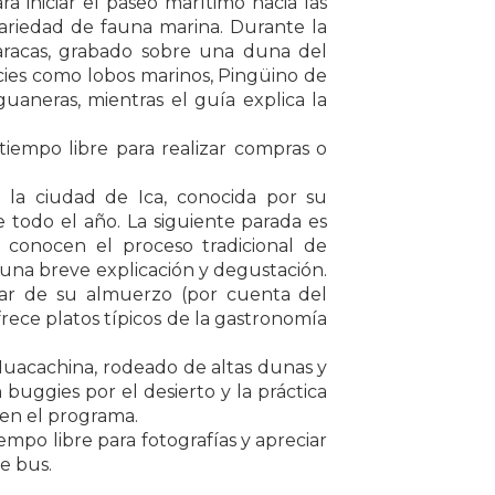
 iniciar el paseo marítimo hacia las
 variedad de fauna marina. Durante la
aracas, grabado sobre una duna del
pecies como lobos marinos, Pingüino de
uaneras, mientras el guía explica la
tiempo libre para realizar compras o
ia la ciudad de Ica, conocida por su
te todo el año. La siguiente parada es
 conocen el proceso tradicional de
 una breve explicación y degustación.
utar de su almuerzo (por cuenta del
frece platos típicos de la gastronomía
a Huacachina, rodeado de altas dunas y
 buggies por el desierto y la práctica
 en el programa.
iempo libre para fotografías y apreciar
de bus.