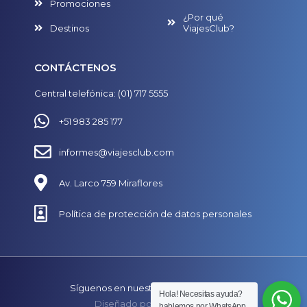
Promociones
¿Por qué
Destinos
ViajesClub?
CONTÁCTENOS
Central telefónica: (01) 717 5555
+51 983 285 177
informes@viajesclub.com
Av. Larco 759 Miraflores
Política de protección de datos personales
Síguenos en nuestras redes
Hola! Necesitas ayuda?
Diseñado por
SECUAZ.pe
hablemos por WhatsApp