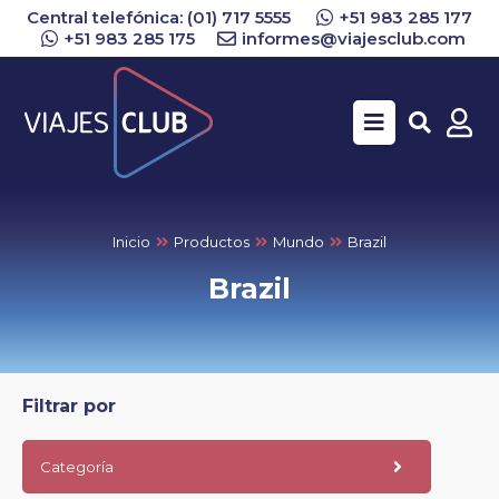
Central telefónica: (01) 717 5555
+51 983 285 177
+51 983 285 175
informes@viajesclub.com
Buscar
Inicio
Productos
Mundo
Brazil
Brazil
Filtrar por
Categoría