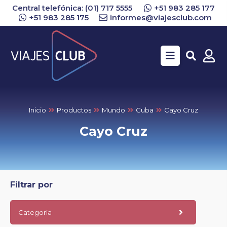
Central telefónica: (01) 717 5555
+51 983 285 177
+51 983 285 175
informes@viajesclub.com
Buscar
Inicio
Productos
Mundo
Cuba
Cayo Cruz
Cayo Cruz
Filtrar por
Categoría