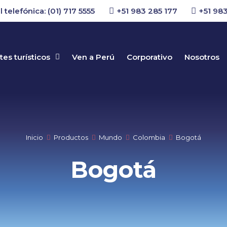
l telefónica: (01) 717 5555
+51 983 285 177
+51 983
es turísticos
Ven a Perú
Corporativo
Nosotros
Inicio
Productos
Mundo
Colombia
Bogotá
Bogotá