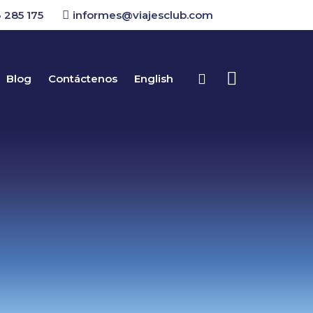
 285 175
informes@viajesclub.com
Blog
Contáctenos
English
Buscar