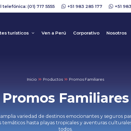
l telefónica: (01) 717 5555
+51 983 285 177
+51 983
es turísticos
Ven a Perú
Corporativo
Nosotros
Inicio
Productos
Promos Familiares
Promos Familiares
mplia variedad de destinos emocionantes y seguros para 
temáticos hasta playas tropicales y aventuras culturales
todos.