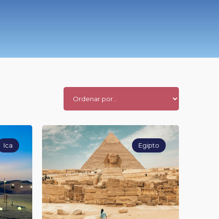
Ica
Egipto