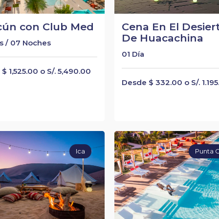
cún con Club Med
Cena En El Desier
De Huacachina
s / 07 Noches
01 Día
$ 1,525.00 o S/. 5,490.00
Desde $ 332.00 o S/. 1.19
Ica
Punta 