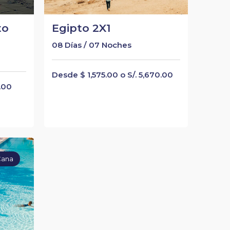
to
Egipto 2X1
08 Días / 07 Noches
Desde $ 1,575.00 o S/. 5,670.00
5.00
Cana