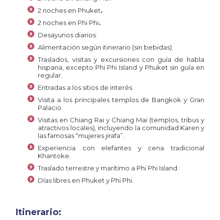
2 noches en Phuket
.
2 noches en Phi Phi
.
Desayunos diarios.
Alimentación según itinerario (sin bebidas).
Traslados, visitas y excursiones con guía de habla
hispana, excepto Phi Phi Island y Phuket sin guía en
regular.
Entradas a los sitios de interés.
Visita a los principales templos de Bangkok y Gran
Palacio.
Visitas en Chiang Rai y Chiang Mai (templos, tribus y
atractivos locales), incluyendo la comunidad Karen y
las famosas “mujeres jirafa”.
Experiencia con elefantes y cena tradicional
Khantoke.
Traslado terrestre y marítimo a Phi Phi Island.
Días libres en Phuket y Phi Phi.
Itinerario: