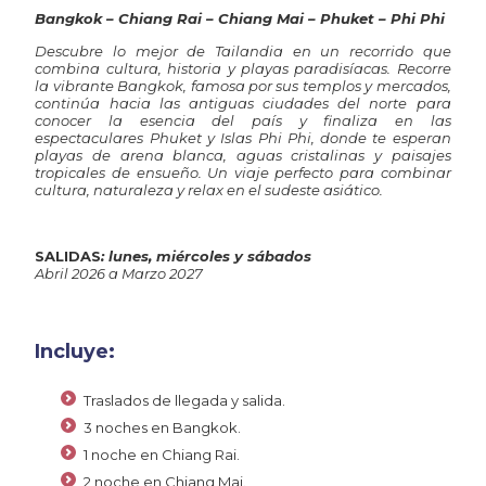
Bangkok – Chiang Rai – Chiang Mai – Phuket – Phi Phi
Descubre lo mejor de Tailandia en un recorrido que
combina cultura, historia y playas paradisíacas. Recorre
la vibrante
Bangkok
, famosa por sus templos y mercados,
continúa hacia las antiguas ciudades del norte para
conocer la esencia del país y finaliza en las
espectaculares
Phuket
y
Islas Phi Phi
, donde te esperan
playas de arena blanca, aguas cristalinas y paisajes
tropicales de ensueño. Un viaje perfecto para combinar
cultura, naturaleza y relax en el sudeste asiático.
SALIDAS
: lunes, miércoles y sábados
Abril 2026 a Marzo 2027
Incluye:
Traslados de llegada y salida.
3 noches en Bangkok.
1 noche en Chiang Rai.
2 noche en Chiang Mai.