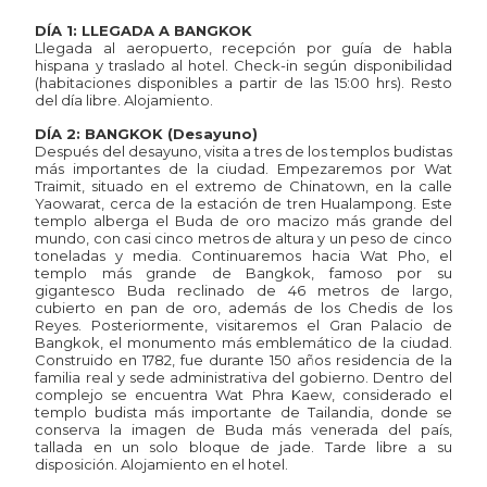
DÍA 1: LLEGADA A BANGKOK
Llegada al aeropuerto, recepción por guía de habla
hispana y traslado al hotel. Check-in según disponibilidad
(habitaciones disponibles a partir de las 15:00 hrs). Resto
del día libre. Alojamiento.
DÍA 2: BANGKOK (Desayuno)
Después del desayuno, visita a tres de los templos budistas
más importantes de la ciudad. Empezaremos por Wat
Traimit, situado en el extremo de Chinatown, en la calle
Yaowarat, cerca de la estación de tren Hualampong. Este
templo alberga el Buda de oro macizo más grande del
mundo, con casi cinco metros de altura y un peso de cinco
toneladas y media. Continuaremos hacia Wat Pho, el
templo más grande de Bangkok, famoso por su
gigantesco Buda reclinado de 46 metros de largo,
cubierto en pan de oro, además de los Chedis de los
Reyes. Posteriormente, visitaremos el Gran Palacio de
Bangkok, el monumento más emblemático de la ciudad.
Construido en 1782, fue durante 150 años residencia de la
familia real y sede administrativa del gobierno. Dentro del
complejo se encuentra Wat Phra Kaew, considerado el
templo budista más importante de Tailandia, donde se
conserva la imagen de Buda más venerada del país,
tallada en un solo bloque de jade. Tarde libre a su
disposición. Alojamiento en el hotel.