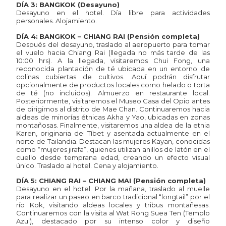
DÍA 3: BANGKOK (Desayuno)
Desayuno en el hotel. Día libre para actividades
personales. Alojamiento.
DÍA 4:
BANGKOK – CHIANG RAI (Pensión completa)
Después del desayuno, traslado al aeropuerto para tomar
el vuelo hacia Chiang Rai (llegada no más tarde de las
10:00 hrs). A la llegada, visitaremos Chui Fong, una
reconocida plantación de té ubicada en un entorno de
colinas cubiertas de cultivos. Aquí podrán disfrutar
opcionalmente de productos locales como helado o torta
de té (no incluidos). Almuerzo en restaurante local.
Posteriormente, visitaremos el Museo Casa del Opio antes
de dirigirnos al distrito de Mae Chan. Continuaremos hacia
aldeas de minorías étnicas Akha y Yao, ubicadas en zonas
montañosas. Finalmente, visitaremos una aldea de la etnia
Karen, originaria del Tíbet y asentada actualmente en el
norte de Tailandia. Destacan las mujeres Kayan, conocidas
como “mujeres jirafa”, quienes utilizan anillos de latón en el
cuello desde temprana edad, creando un efecto visual
único. Traslado al hotel. Cena y alojamiento.
DÍA 5: CHIANG RAI – CHIANG MAI (Pensión completa)
Desayuno en el hotel. Por la mañana, traslado al muelle
para realizar un paseo en barco tradicional “longtail” por el
río Kok, visitando aldeas locales y tribus montañesas.
Continuaremos con la visita al Wat Rong Suea Ten (Templo
Azul), destacado por su intenso color y diseño