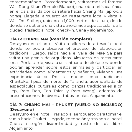
contemporáneo. Posteriormente, visitaremos el famoso
Wat Rong Khun (Templo Blanco), una obra artística única
en el país. Salida por carretera hacia Chiang Mai (aprox. 3
horas). Llegada, almuerzo en restaurante local y visita al
Wat Doi Suthep, ubicado a 1,000 metros de altura, desde
donde se obtiene una vista panorámica espectacular de la
ciudad. Traslado al hotel, check-in. Cena y alojamiento.
DÍA 6: CHIANG MAI (Pensión completa)
Desayuno en el hotel. Visita a talleres de artesanía local,
donde se podrá observar el proceso de elaboración
tradicional. Luego, salida hacia el valle de Mae Sa para
visitar una granja de orquídeas. Almuerzo en restaurante
local. Por la tarde, visita a un santuario de elefantes, donde
podrán aprender sobre estos animales y participar en
actividades como alimentarlos y bañarlos, viviendo una
experiencia única. Por la noche, cena tradicional
Khantoke, típica del norte de Tailandia, acompañada de
espectáculos culturales como danzas tradicionales (Fon
Lep, Ram Dab, Fon Thian y Ram Wong), además de
presentaciones de diversas tribus locales. Alojamiento.
DÍA 7: CHIANG MAI – PHUKET (VUELO NO INCLUIDO)
(Desayuno)
Desayuno en el hotel. Traslado al aeropuerto para tomar el
vuelo hacia Phuket. Llegada, recepción y traslado al hotel.
Check-in según disponibilidad y resto del día libre.
Alojamiento.