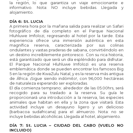
la región, lo que garantiza un viaje emocionante e
informativo. Nota: NO incluye bebidas. Llegada y
alojamiento.
DÍA 6: St. LUCIA
A primera hora por la mañana salida para realizar un Safari
fotográfico de día completo en el Parque Nacional
Hluhluwe Imfolozi, regresando al hotel por la tarde. Esta
experiencia ofrece una inmersión auténtica en esta
magnífica reserva, caracterizada por sus colinas
ondulantes y vastas praderas de sabana, convirtiéndolo en
un destino increíblemente pintoresco. Con su rica historia,
está garantizado que será un día espléndido para disfrutar.
El Parque Nacional Hluhluwe Imfolozi es una reserva
emblemática donde se pueden encontrar los famosos Big
5 en la región de KwaZulu Natal, y es la reserva más antigua
de África. ¡Sigue siendo indómito!, con 96,000 hectáreas
de naturaleza esperando ser exploradas.
El día comienza temprano; alrededor de las 05.00hrs, será
recogido para su traslado a la reserva. Su guía le
proporcionará una introducción a la reserva, las especies
animales que habitan en ella y la zona que visitará. Esta
actividad incluye un desayuno ligero y un delicioso
(barbacoa sudafricana) para el almuerzo. Nota: no se
incluye bebidas alcohólicas. Llegada al hotel, alojamiento.
DÍA 7: St. LUCIA – CIUDAD DEL CABO (VUELO NO
INCLUIDO)