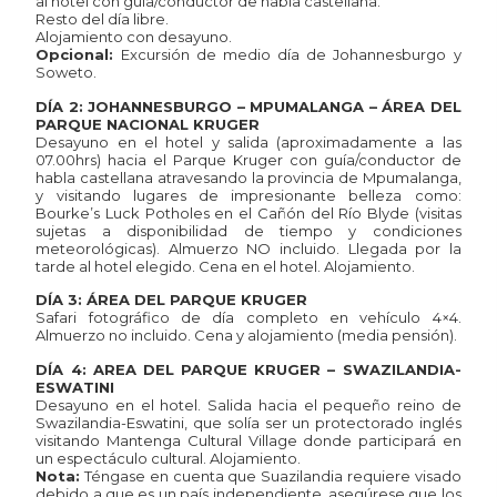
al hotel con guía/conductor de habla castellana.
Resto del día libre.
Alojamiento con desayuno.
Opcional:
Excursión de medio día de Johannesburgo y
Soweto.
DÍA 2: JOHANNESBURGO – MPUMALANGA – ÁREA DEL
PARQUE NACIONAL KRUGER
Desayuno en el hotel y salida (aproximadamente a las
07.00hrs) hacia el Parque Kruger con guía/conductor de
habla castellana atravesando la provincia de Mpumalanga,
y visitando lugares de impresionante belleza como:
Bourke’s Luck Potholes en el Cañón del Río Blyde (visitas
sujetas a disponibilidad de tiempo y condiciones
meteorológicas). Almuerzo NO incluido. Llegada por la
tarde al hotel elegido. Cena en el hotel. Alojamiento.
DÍA 3: ÁREA DEL PARQUE KRUGER
Safari fotográfico de día completo en vehículo 4×4.
Almuerzo no incluido. Cena y alojamiento (media pensión).
DÍA 4: AREA DEL PARQUE KRUGER – SWAZILANDIA-
ESWATINI
Desayuno en el hotel. Salida hacia el pequeño reino de
Swazilandia-Eswatini, que solía ser un protectorado inglés
visitando Mantenga Cultural Village donde participará en
un espectáculo cultural. Alojamiento.
Nota:
Téngase en cuenta que Suazilandia requiere visado
debido a que es un país independiente, asegúrese que los