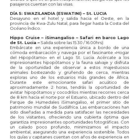
pasajeros cuentan con las visas.
DÍA 5: SWAZILANDIA (ESWATINI) – St. LUCIA
Desayuno en el hotel y salida hacia el Oeste, en la
provincia de Kwa-Zulu Natal, para llegar hasta la Costa del
Océano Índico.
Hippo Cruise – iSimangaliso – Safari en barco Lago
de St. Lucia –
Salida sobre las 15.30 / 16.00hrs):
Embárcate en una experiencia única a bordo de una
cómoda embarcación y navega por el fascinante «Hogar
del Hipopótamo» en el Lago St. Lucia. Acércate a los
impresionantes hipopótamos y la fauna salvaje y disfruta
de la oportunidad de observar a estos majestuosos
animales bostezando y gruñendo de cerca, mientras
exploras uno de los estuarios más grandes de África.
Durante este emocionante safari acuático de
aproximadamente 2 horas, tendrás la oportunidad de
avistar hipopótamos y cocodrilos mientras recorres cerca
de 8 km hacia el norte por el Estuario, ubicado dentro del
Parque de Humedales iSimangaliso, el primer sitio de
patrimonio mundial de Sudáfrica. Las embarcaciones han
sido diseñadas a medida para satisfacer las necesidades
de los visitantes, ofreciendo una cubierta óptima que
garantiza impresionantes oportunidades fotográficas. Con
un calado poco profundo, minimizamos el impacto
ambiental, asegurando una experiencia sostenible. Todos
los guías y capitanes cuentan con años de experiencia en