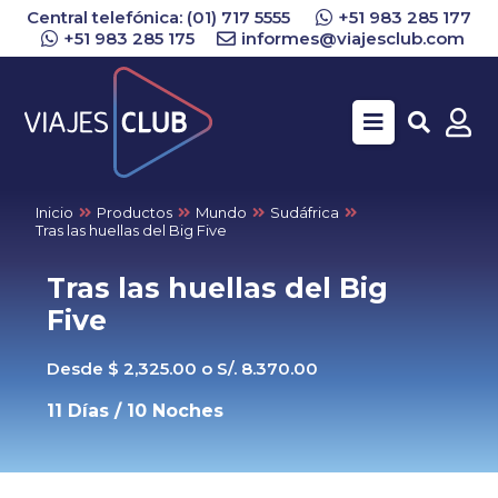
Central telefónica: (01) 717 5555
+51 983 285 177
+51 983 285 175
informes@viajesclub.com
Buscar
Inicio
Productos
Mundo
Sudáfrica
Tras las huellas del Big Five
Tras las huellas del Big
Five
Desde $ 2,325.00 o S/. 8.370.00
11 Días / 10 Noches