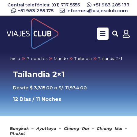
Central telefónica: (01) 717 5555
+51 983 285 177
+51 983 285 175
informes@viajesclub.com
Buscar
Inicio
Productos
Mundo
Tailandia
Tailandia 2×1
Tailandia 2×1
Desde $ 3,315.00 o S/. 11,934.00
12 Días / 11 Noches
Bangkok – Ayuttaya – Chiang Rai – Chiang Mai –
Phuket