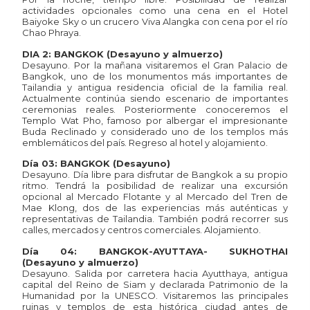
actividades opcionales como una cena en el Hotel
Baiyoke Sky o un crucero Viva Alangka con cena por el río
Chao Phraya.
DIA 2: BANGKOK (Desayuno y almuerzo)
Desayuno. Por la mañana visitaremos el Gran Palacio de
Bangkok, uno de los monumentos más importantes de
Tailandia y antigua residencia oficial de la familia real.
Actualmente continúa siendo escenario de importantes
ceremonias reales. Posteriormente conoceremos el
Templo Wat Pho, famoso por albergar el impresionante
Buda Reclinado y considerado uno de los templos más
emblemáticos del país. Regreso al hotel y alojamiento.
Día 03: BANGKOK (Desayuno)
Desayuno. Día libre para disfrutar de Bangkok a su propio
ritmo. Tendrá la posibilidad de realizar una excursión
opcional al Mercado Flotante y al Mercado del Tren de
Mae Klong, dos de las experiencias más auténticas y
representativas de Tailandia. También podrá recorrer sus
calles, mercados y centros comerciales. Alojamiento.
Día 04: BANGKOK-AYUTTAYA- SUKHOTHAI
(Desayuno y almuerzo)
Desayuno. Salida por carretera hacia Ayutthaya, antigua
capital del Reino de Siam y declarada Patrimonio de la
Humanidad por la UNESCO. Visitaremos las principales
ruinas y templos de esta histórica ciudad antes de