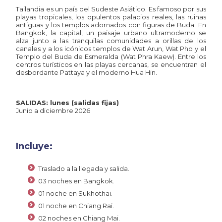
Tailandia es un país del Sudeste Asiático. Es famoso por sus
playas tropicales, los opulentos palacios reales, las ruinas
antiguas y los templos adornados con figuras de Buda. En
Bangkok, la capital, un paisaje urbano ultramoderno se
alza junto a las tranquilas comunidades a orillas de los
canales y a los icónicos templos de Wat Arun, Wat Pho y el
Templo del Buda de Esmeralda (Wat Phra Kaew). Entre los
centros turísticos en las playas cercanas, se encuentran el
desbordante Pattaya y el moderno Hua Hin.
SALIDAS: lunes (salidas fijas)
Junio a diciembre 2026
Incluye:
Traslado a la llegada y salida.
03 noches en Bangkok.
01 noche en Sukhothai.
01 noche en Chiang Rai.
02 noches en Chiang Mai.