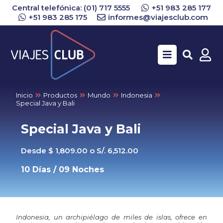
Central telefónica: (01) 717 5555
+51 983 285 177
+51 983 285 175
informes@viajesclub.com
Buscar
Inicio
Productos
Mundo
Indonesia
Special Java y Bali
Special Java y Bali
Desde $ 1,809.00 o S/. 6,512.00
10 Días / 09 Noches
Indonesia,
un
archipiélago
de
miles
de
islas,
ofrece
en