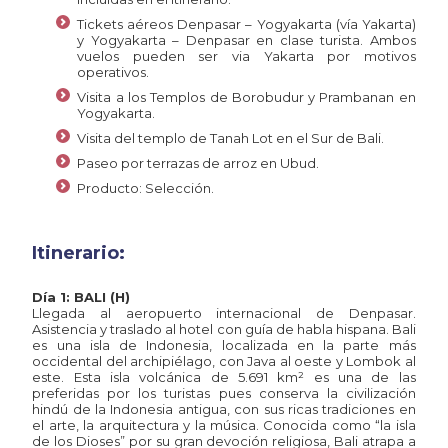
Tickets aéreos Denpasar – Yogyakarta (vía Yakarta)
y Yogyakarta – Denpasar en clase turista. Ambos
vuelos pueden ser via Yakarta por motivos
operativos.
Visita a los Templos de Borobudur y Prambanan en
Yogyakarta.
Visita del templo de Tanah Lot en el Sur de Bali.
Paseo por terrazas de arroz en Ubud.
Producto: Selección.
Itinerario:
Día 1: BALI (H)
Llegada al aeropuerto internacional de Denpasar.
Asistencia y traslado al hotel con guía de habla hispana. Bali
es una isla de Indonesia, localizada en la parte más
occidental del archipiélago, con Java al oeste y Lombok al
este. Esta isla volcánica de 5.691 km² es una de las
preferidas por los turistas pues conserva la civilización
hindú de la Indonesia antigua, con sus ricas tradiciones en
el arte, la arquitectura y la música. Conocida como “la isla
de los Dioses” por su gran devoción religiosa, Bali atrapa a