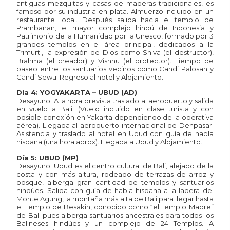
antiguas mezquitas y casas de maderas tradicionales, es
famoso por su industria en plata. Almuerzo incluido en un
restaurante local. Después salida hacia el templo de
Prambanan, el mayor complejo hindú de Indonesia y
Patrimonio de la Humanidad por la Unesco, formado por 3
grandes templos en el área principal, dedicados a la
Trimurti, la expresión de Dios como Shiva (el destructor),
Brahma (el creador) y Vishnu (el protector). Tiempo de
paseo entre los santuarios vecinos como Candi Palosan y
Candi Sewu. Regreso al hotel y Alojamiento.
Día 4: YOGYAKARTA – UBUD (AD)
Desayuno. A la hora prevista traslado al aeropuerto y salida
en vuelo a Bali. (Vuelo incluido en clase turista y con
posible conexión en Yakarta dependiendo de la operativa
aérea). Llegada al aeropuerto internacional de Denpasar.
Asistencia y traslado al hotel en Ubud con guía de habla
hispana (una hora aprox). Llegada a Ubud y Alojamiento.
Día 5: UBUD (MP)
Desayuno. Ubud es el centro cultural de Bali, alejado de la
costa y con más altura, rodeado de terrazas de arroz y
bosque, alberga gran cantidad de templos y santuarios
hindúes. Salida con guía de habla hispana a la ladera del
Monte Agung, la montaña más alta de Bali para llegar hasta
el Templo de Besakih, conocido como “el Templo Madre”
de Bali pues alberga santuarios ancestrales para todos los
Balineses hindúes y un complejo de 24 Templos. A