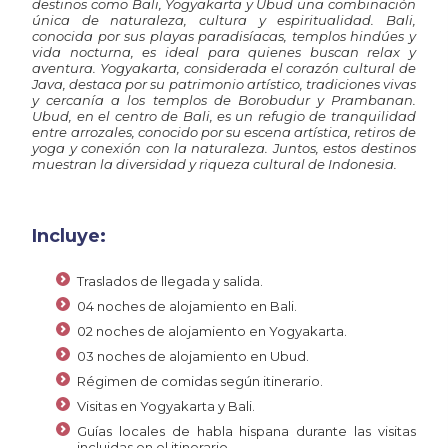
destinos
como
Bali,
Yogyakarta
y
Ubud
una
combinación
única
de
naturaleza,
cultura
y
espiritualidad.
Bali,
conocida
por
sus
playas
paradisíacas,
templos
hindúes
y
vida
nocturna,
es
ideal
para
quienes
buscan
relax
y
aventura.
Yogyakarta,
considerada
el
corazón
cultural
de
Java,
destaca
por
su
patrimonio
artístico,
tradiciones
vivas
y
cercanía
a
los
templos
de
Borobudur
y
Prambanan.
Ubud,
en
el
centro
de
Bali,
es
un
refugio
de
tranquilidad
entre
arrozales,
conocido
por
su
escena
artística,
retiros
de
yoga
y
conexión
con
la
naturaleza.
Juntos,
estos
destinos
muestran
la
diversidad
y
riqueza
cultural
de
Indonesia.
Incluye:
Traslados de llegada y salida.
04 noches de alojamiento en Bali.
02 noches de alojamiento en Yogyakarta.
03 noches de alojamiento en Ubud.
Régimen de comidas según itinerario.
Visitas en Yogyakarta y Bali.
Guías locales de habla hispana durante las visitas
incluidas en el itinerario.