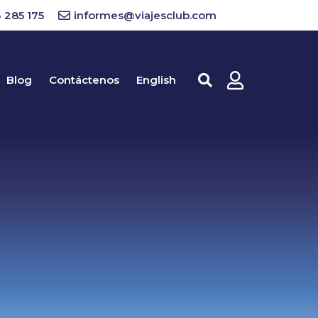
 285 175
informes@viajesclub.com
Blog
Contáctenos
English
Buscar