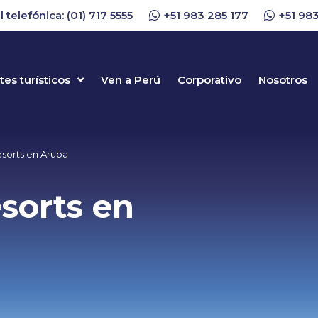
l telefónica: (01) 717 5555
+51 983 285 177
+51 983
es turísticos
Ven a Perú
Corporativo
Nosotros
esorts en Aruba
sorts en