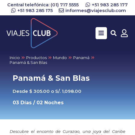
Central telefónica: (01) 717 5555
+51 983 285 177
+51 983 285 175
informes@viajesclub.com
Buscar
Inicio
Productos
Mundo
Panamá
Panamá & San Blas
Panamá & San Blas
Desde $ 305.00 o S/. 1,098.00
03 Días / 02 Noches
Descubre el encanto de Curazao, una joya del Caribe