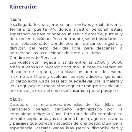
Itinerario:
DÍA 1:
A su llegada, los pasajeros serán atendidos y recibidos en la
Terminal 2, puerta P17, donde nuestro personal estará
esperándolos para brindarles un servicio amable, puntual y
de excelente calidad. Posteriormente, serán trasladados al
hotel seleccionado, donde podrán realizar su registro y
disfrutar del resto del día libre para descansar o
aprovechar las instalaciones del hotel a su ritmo.
Condiciones de Servicio:
Los vuelos con llegada o salida entre las 20:00 y 06:00
están sujetos a un recargo nocturno. En caso de retraso en
el vuelo de llegada, se incluye un tiempo de espera
máximo de 1 hora, y cualquier tiempo adicional generará
un cargo extra. Cada pasajero puede llevar una (1) maleta y
un (1) equipaje de mano; si se requiere transporte adicional
por equipaje extra, el costo será asumido por el pasajero.
DÍA 2:
Descubre las impresionantes islas de San Blas, un
verdadero paraíso caribeño administrado por la
comunidad indígena Guna. Este tour de día completo te
permite explorar playas de arena blanca, aguas cristalinas
y paisajes que parecen sacados de una postal. Durante la
experiencia, visitarás varias islas (según disponibilidad y