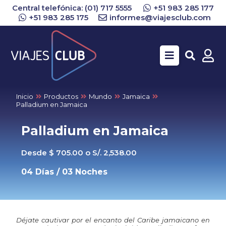
Central telefónica: (01) 717 5555
+51 983 285 177
+51 983 285 175
informes@viajesclub.com
Buscar
Inicio
Productos
Mundo
Jamaica
Palladium en Jamaica
Palladium en Jamaica
Desde $ 705.00 o S/. 2,538.00
04 Días / 03 Noches
Déjate cautivar por el encanto del Caribe jamaicano en