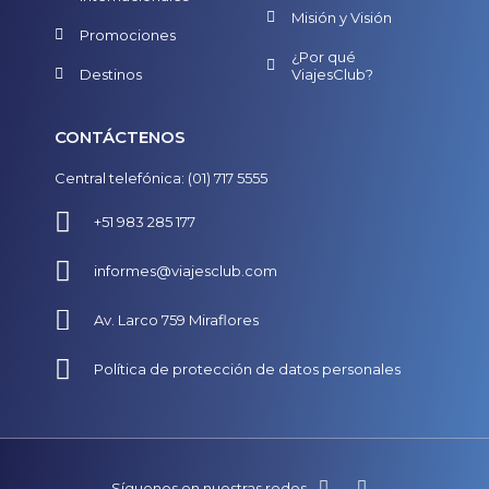
Misión y Visión
Promociones
¿Por qué
Destinos
ViajesClub?
CONTÁCTENOS
Central telefónica: (01) 717 5555
+51 983 285 177
informes@viajesclub.com
Av. Larco 759 Miraflores
Política de protección de datos personales
Síguenos en nuestras redes