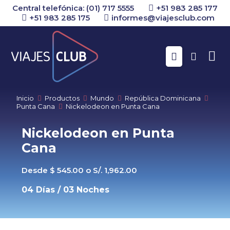
Central telefónica: (01) 717 5555
+51 983 285 177
+51 983 285 175
informes@viajesclub.com
Buscar
Inicio
Productos
Mundo
República Dominicana
Punta Cana
Nickelodeon en Punta Cana
Nickelodeon en Punta
Cana
Desde $ 545.00 o S/. 1,962.00
04 Días / 03 Noches