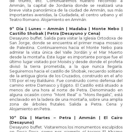
de triunfo, etc. Continuaremos nuestro recorrido a
Ammán, la capital de Jordania donde se realizará una
breve visita panorámica de la ciudad de Ammán, sus más
importantes avenidas, la Ciudadela, el centro urbano y el
Teatro Romano. Alojamiento en Ammán.
9º Día | Lunes – Ammán | Madaba | Monte Nebo |
Castillo Shobak | Petra (Desayuno y Cena)
Desayuno buffet. Salida para visitar la Iglesia Ortodoxa de
San Jorge, donde se encuentra el primer mapa mosaico
de Palestina. Continuaremos hacia el Monte Nebo para
admirar la vista única del Valle Jordán y el Mar Muerto
desde la montaña. Este lugar es importante porque fue el
último lugar visitado por Moisés y desde donde el profeta
divisó la tierra prometida, a la que nunca llegaría.
Seguiremos hacia el castillo de Shobak, recuerdo solitario
de la antigua gloria de los Cruzados, construido en el año
1.115 por el rey Balduino. Fue construido como defensa del
camino entre Damasco y Egipto. El Castillo está situado a
menos de una hora al norte de Petra. Denominado en
alguna ocasión como “Mont Real” o “Mons Regalis”, está
enclavado en la ladera de una montaña, sobre una amplia
zona de árboles frutales. Salida a Petra. Cena y
Alojamiento en Petra.
10º Día | Martes – Petra | Ammán | El Cairo
(Desayuno)
Desayuno buffet. Visitaremos los monumentos esculpidos
en Roca Rosa, como por ejemplo el tesoro El Khazne