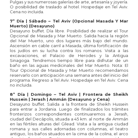
Pulgas y sus numerosas galerías de arte, artesanía y joyería.
O posibilidad de traslado al hotel. Hospedaje en Tel Aviv.
Cena no incluida.
7º Día | Sábado – Tel Aviv (Opcional Masada Y Mar
Muerto) (Desayuno)
Desayuno buffet. Día libre. Posibilidad de realizar el Tour
Opcional de Masada y Mar Muerto. Salida hacia la región
del Mar Muerto, uno dos lugares más bajo del mundo.
Ascensión en cable carril a Masada, última fortificación de
los judíos en su lucha contra los romanos. Visita a las
excavaciones, el Palacio de Herodes y la Antigua
Sinagoga. Tendremos tiempo libre para disfrutar de un
baño en las aguas medicinales del Mar Muerto. Nota: El
Tour Opcional de Masada y Mar Muerto recomendamos
reservarlo con anticipación una semana antes del inicio del
programa. Regreso a Tel Aviv. Hospedaje en Tel Aviv. Cena
no incluida.
8º Día | Domingo – Tel Aviv | Frontera de Sheikh
Hussein | Jerash | Ammán (Desayuno y Cena)
Desayuno buffet. Salida a la frontera de Sheikh Hussein
para entrar a Jordania. Luego de finalizados los trámites
fronterizos correspondientes continuaremos a Jerash,
ciudad del Decápolis, situada a 45 km. al norte de Ammán
en las fértiles alturas del Gilead. Visita a la antigua ciudad
romana y sus calles adornadas con columnas, el teatro
antiguo, los baños situados en la cima de la colina, el arco