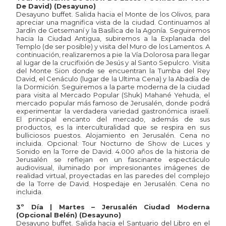
De David) (Desayuno)
Desayuno buffet. Salida hacia el Monte de los Olivos, para
apreciar una magnifica vista de la ciudad. Continuamos al
Jardín de Getsemaní y la Basílica de la Agonía. Seguiremos
hacia la Ciudad Antigua, subiremos a la Explanada del
Templo (de ser posible) y visita del Muro de los Lamentos. A
continuación, realizaremos a pie la Vía Dolorosa para llegar
al lugar de la crucifixión de Jesús y al Santo Sepulcro. Visita
del Monte Sion donde se encuentran la Tumba del Rey
David, el Cenáculo (lugar de la Ultima Cena) y la Abadía de
la Dormición. Seguiremos a la parte moderna de la ciudad
para visita al Mercado Popular (Shuk) Mahané Yehuda, el
mercado popular más famoso de Jerusalén, donde podrá
experimentar la verdadera variedad gastronómica israelí.
El principal encanto del mercado, además de sus
productos, es la interculturalidad que se respira en sus
bulliciosos puestos. Alojamiento en Jerusalén. Cena no
incluida. Opcional: Tour Nocturno de Show de Luces y
Sonido en la Torre de David. 4.000 años de la historia de
Jerusalén se reflejan en un fascinante espectáculo
audiovisual, iluminado por impresionantes imágenes de
realidad virtual, proyectadas en las paredes del complejo
de la Torre de David. Hospedaje en Jerusalén. Cena no
incluida.
3º Día | Martes – Jerusalén Ciudad Moderna
(Opcional Belén) (Desayuno)
Desayuno buffet. Salida hacia el Santuario del Libro en el