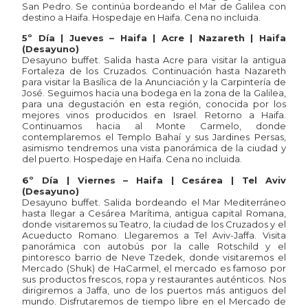
San Pedro. Se continúa bordeando el Mar de Galilea con
destino a Haifa. Hospedaje en Haifa. Cena no incluida.
5º Día | Jueves – Haifa | Acre | Nazareth | Haifa
(Desayuno)
Desayuno buffet. Salida hasta Acre para visitar la antigua
Fortaleza de los Cruzados. Continuación hasta Nazareth
para visitar la Basílica de la Anunciación y la Carpintería de
José. Seguimos hacia una bodega en la zona de la Galilea,
para una degustación en esta región, conocida por los
mejores vinos producidos en Israel. Retorno a Haifa.
Continuamos hacia al Monte Carmelo, donde
contemplaremos el Templo Bahaí y sus Jardines Persas,
asimismo tendremos una vista panorámica de la ciudad y
del puerto. Hospedaje en Haifa. Cena no incluida.
6º Día | Viernes – Haifa | Cesárea | Tel Aviv
(Desayuno)
Desayuno buffet. Salida bordeando el Mar Mediterráneo
hasta llegar a Cesárea Marítima, antigua capital Romana,
donde visitaremos su Teatro, la ciudad de los Cruzados y el
Acueducto Romano. Llegaremos a Tel Aviv-Jaffa. Visita
panorámica con autobús por la calle Rotschild y el
pintoresco barrio de Neve Tzedek, donde visitaremos el
Mercado (Shuk) de HaCarmel, el mercado es famoso por
sus productos frescos, ropa y restaurantes auténticos. Nos
dirigiremos a Jaffa, uno de los puertos más antiguos del
mundo. Disfrutaremos de tiempo libre en el Mercado de