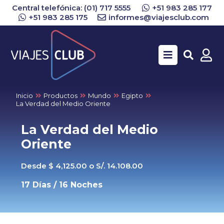
Central telefónica: (01) 717 5555
+51 983 285 177
+51 983 285 175
informes@viajesclub.com
Buscar
Inicio
Productos
Mundo
Egipto
La Verdad del Medio Oriente
La Verdad del Medio
Oriente
Desde $ 4,125.00 o S/. 14.108.00
17 Días / 16 Noches