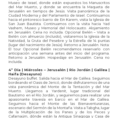
Museo de Israel, donde están expuestos los Manuscritos
del Mar Muerto, y donde se encuentra la Maqueta de
Jerusalén en tiempos de Jesús. Visita panorámica de la
Ciudad Moderna y del Parlamento de Israel. Continuamos
hacia el pintoresco barrio de Ein Karem, visita la Iglesia de
San Juan Bautista. Continuamos con la visita hacia Yad
Vashem, Museo y Memorial del Holocausto. Alojamiento
en Jerusalén. Cena no incluida. Opcional Belén – Visita a
Belén con almuerzo (incluido), visitaremos la Iglesia de la
Natividad, la Gruta del Pesebre y la Estrella de 14 puntas
(lugar del nacimiento de Jesús). Retorno a Jerusalén. Nota:
El tour Opcional Belén recomendamos reservarlo con
anticipación una semana antes del inicio del programa.
Retorno a Jerusalén. Hospedaje en Jerusalén. Cena no
incluida.
4º Día | Miércoles – Jerusalén | Río Jordán | Galilea |
Haifa (Desayuno)
Desayuno buffet. Salida hacia el Mar de Galilea. Seguimos
bordeando el Oasis de Jericó, donde disfrutaremos de una
vista panorámica del Monte de la Tentación y del Mar
Muerto. Llegamos a Yardenit, lugar tradicional del
Bautismo en el Río Jordán, y seguiremos para realizar una
apasionante travesía en barco en el Mar de Galilea.
Seguimos hacia el Monte de las Bienaventuranzas,
escenario del Sermón de la Montaña. Visita a Tabgha, lugar
de la Multiplicación de los Panes y de los Peces y
Cafarnaúm, dónde están la Antigua Sinagoga y Casa de