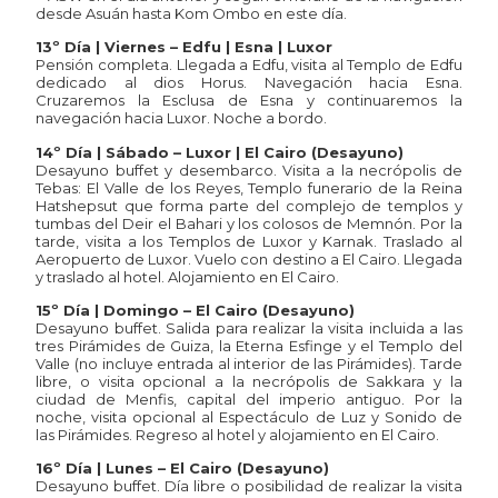
desde Asuán hasta Kom Ombo en este día.
13º Día | Viernes – Edfu | Esna | Luxor
Pensión completa. Llegada a Edfu, visita al Templo de Edfu
dedicado al dios Horus. Navegación hacia Esna.
Cruzaremos la Esclusa de Esna y continuaremos la
navegación hacia Luxor. Noche a bordo.
14º Día | Sábado – Luxor | El Cairo (Desayuno)
Desayuno buffet y desembarco. Visita a la necrópolis de
Tebas: El Valle de los Reyes, Templo funerario de la Reina
Hatshepsut que forma parte del complejo de templos y
tumbas del Deir el Bahari y los colosos de Memnón. Por la
tarde, visita a los Templos de Luxor y Karnak. Traslado al
Aeropuerto de Luxor. Vuelo con destino a El Cairo. Llegada
y traslado al hotel. Alojamiento en El Cairo.
15º Día | Domingo – El Cairo (Desayuno)
Desayuno buffet. Salida para realizar la visita incluida a las
tres Pirámides de Guiza, la Eterna Esfinge y el Templo del
Valle (no incluye entrada al interior de las Pirámides). Tarde
libre, o visita opcional a la necrópolis de Sakkara y la
ciudad de Menfis, capital del imperio antiguo. Por la
noche, visita opcional al Espectáculo de Luz y Sonido de
las Pirámides. Regreso al hotel y alojamiento en El Cairo.
16º Día | Lunes – El Cairo (Desayuno)
Desayuno buffet. Día libre o posibilidad de realizar la visita