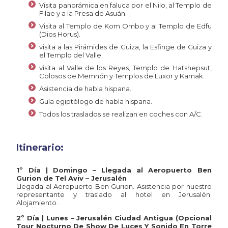
Visita panorámica en faluca por el Nilo, al Templo de
Filae y a la Presa de Asuán.
Visita al Templo de Kom Ombo y al Templo de Edfu
(Dios Horus).
visita a las Pirámides de Guiza, la Esfinge de Guiza y
el Templo del Valle.
visita al Valle de los Reyes, Templo de Hatshepsut,
Colosos de Memnón y Templos de Luxor y Karnak.
Asistencia de habla hispana.
Guía egiptólogo de habla hispana.
Todos los traslados se realizan en coches con A/C.
Itinerario:
1º Día | Domingo – Llegada al Aeropuerto Ben
Gurion de Tel Aviv – Jerusalén
Llegada al Aeropuerto Ben Gurion. Asistencia por nuestro
representante y traslado al hotel en Jerusalén.
Alojamiento.
2º Día | Lunes – Jerusalén Ciudad Antigua (Opcional
Tour Nocturno De Show De Luces Y Sonido
En Torre