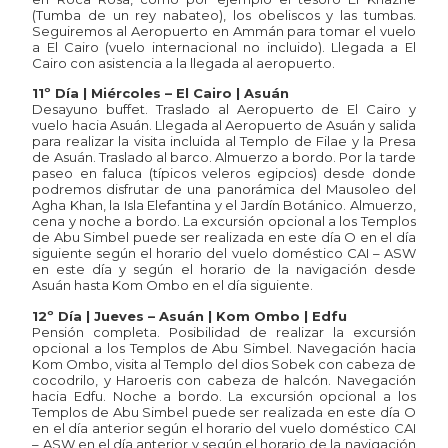
(Tumba de un rey nabateo), los obeliscos y las tumbas.
Seguiremos al Aeropuerto en Ammán para tomar el vuelo
a El Cairo (vuelo internacional no incluido). Llegada a El
Cairo con asistencia a la llegada al aeropuerto.
11º Día | Miércoles – El Cairo | Asuán
Desayuno buffet. Traslado al Aeropuerto de El Cairo y
vuelo hacia Asuán. Llegada al Aeropuerto de Asuán y salida
para realizar la visita incluida al Templo de Filae y la Presa
de Asuán. Traslado al barco. Almuerzo a bordo. Por la tarde
paseo en faluca (típicos veleros egipcios) desde donde
podremos disfrutar de una panorámica del Mausoleo del
Agha Khan, la Isla Elefantina y el Jardín Botánico. Almuerzo,
cena y noche a bordo. La excursión opcional a los Templos
de Abu Simbel puede ser realizada en este día O en el día
siguiente según el horario del vuelo doméstico CAI – ASW
en este día y según el horario de la navigación desde
Asuán hasta Kom Ombo en el día siguiente.
12º Día | Jueves – Asuán | Kom Ombo | Edfu
Pensión completa. Posibilidad de realizar la excursión
opcional a los Templos de Abu Simbel. Navegación hacia
Kom Ombo, visita al Templo del dios Sobek con cabeza de
cocodrilo, y Haroeris con cabeza de halcón. Navegación
hacia Edfu. Noche a bordo. La excursión opcional a los
Templos de Abu Simbel puede ser realizada en este día O
en el día anterior según el horario del vuelo doméstico CAI
– ASW en el día anterior y según el horario de la navigación