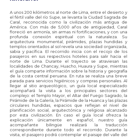
A unos 200 kilómetros al norte de Lima, entre el desierto y
el fértil valle del río Supe, se levanta la Ciudad Sagrada de
Caral, reconocida como la civilización más antigua de
América. Con más de 5,000 años de antigüedad, Caral
floreció en armonía, sin armas ni fortificaciones, y con una
profunda conexión espiritual con la naturaleza. Su
arquitectura monumental, pirámides, plazas hundidas y
templos orientados al sol revela una sociedad organizada,
sabia y pacífica. El recorrido inicia con el recojo de los
pasajeros en sus respectivos hoteles para salir hacia el
norte de Lima. Durante el trayecto se atraviesan las
localidades de Chancay, Huacho, Huaura y Supe, mientras
el guía comparte información sobre la historia y geografía
de la costa central peruana. En ruta se realiza una breve
parada para servicios higiénicos y compras personales. Al
llegar al sitio arqueológico, un guía local especializado
acompañará la visita a los principales sectores del
complejo: el Templo Mayor, el Altar del Fuego Sagrado, la
Pirámide de la Galería, la Pirámide de la Huanca y las plazas
circulares hundidas, espacios que reflejan el nivel de
planificación social, arquitectónica y religiosa alcanzado
por esta civilización. En caso el guía local ofrezca la
explicación únicamente en español, nuestro guía
acompañante bilingüe realizará la traducción
correspondiente durante todo el recorrido. Durante la
visita, el pasajero podrá contemplar el paisaje del valle del