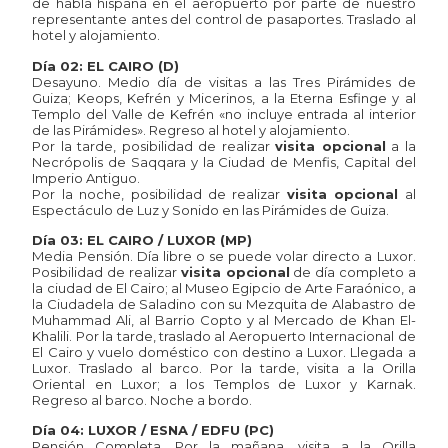
de habla hispana en el aeropuerto por parte de nuestro
representante antes del control de pasaportes. Traslado al
hotel y alojamiento.
Día 02: EL CAIRO (D)
Desayuno. Medio día de visitas a las Tres Pirámides de
Guiza; Keops, Kefrén y Micerinos, a la Eterna Esfinge y al
Templo del Valle de Kefrén «no incluye entrada al interior
de las Pirámides». Regreso al hotel y alojamiento.
Por la tarde, posibilidad de realizar
visita opcional
a la
Necrópolis de Saqqara y la Ciudad de Menfis, Capital del
Imperio Antiguo.
Por la noche, posibilidad de realizar
visita opcional
al
Espectáculo de Luz y Sonido en las Pirámides de Guiza.
Día 03: EL CAIRO / LUXOR (MP)
Media Pensión. Día libre o se puede volar directo a Luxor.
Posibilidad de realizar
visita opcional
de día completo a
la ciudad de El Cairo; al Museo Egipcio de Arte Faraónico, a
la Ciudadela de Saladino con su Mezquita de Alabastro de
Muhammad Ali, al Barrio Copto y al Mercado de Khan El-
Khalili. Por la tarde, traslado al Aeropuerto Internacional de
El Cairo y vuelo doméstico con destino a Luxor. Llegada a
Luxor. Traslado al barco. Por la tarde, visita a la Orilla
Oriental en Luxor; a los Templos de Luxor y Karnak.
Regreso al barco. Noche a bordo.
Día 04: LUXOR / ESNA / EDFU (PC)
Pensión Completa. Por la mañana, visita a la Orilla