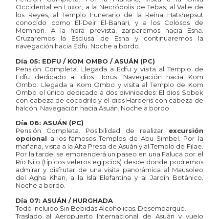
Occidental en Luxor; a la Necrópolis de Tebas; al Valle de
los Reyes, al Templo Funerario de la Reina Hatshepsut
conocido como El-Deir El-Bahari, y a los Colosos de
Memnon. A la hora prevista, zarparemos hacia Esna.
Cruzaremos la Esclusa de Esna y continuaremos la
navegación hacia Edfu. Noche a bordo.
Día 05: EDFU / KOM OMBO / ASUÁN (PC)
Pensión Completa. Llegada a Edfu y visita al Templo de
Edfu dedicado al dios Horus. Navegación hacia Kom
Ombo. Llegada a Kom Ombo y visita al Templo de Kom
Ombo el único dedicado a dos divinidades: El dios Sobek
con cabeza de cocodrilo y el dios Haroeris con cabeza de
halcón. Navegación hacia Asuán. Noche a bordo.
Día 06: ASUÁN (PC)
Pensión Completa. Posibilidad de realizar
excursión
opcional
a los famosos Templos de Abu Simbel. Por la
mañana, visita a la Alta Presa de Asuán y al Templo de Filae.
Por la tarde, se emprenderá un paseo en una Faluca por el
Río Nilo (típicos veleros egipcios) desde donde podremos
admirar y disfrutar de una visita panorámica al Mausoleo
del Agha Khan, a la Isla Elefantina y al Jardín Botánico.
Noche a bordo.
Día 07: ASUÁN / HURGHADA
Todo Incluido Sin Bebidas Alcohólicas. Desembarque.
Traslado al Aeropuerto Internacional de Asuán y vuelo