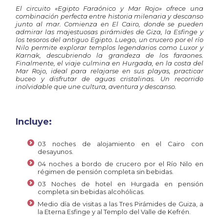
El
circuito «
Egipto
Faraónico
y
Mar
Rojo»
ofrece
una
combinación
perfecta
entre
historia
milenaria
y
descanso
junto
al
mar.
Comienza
en
El
Cairo,
donde
se
pueden
admirar
las
majestuosas
pirámides
de
Giza,
la
Esfinge
y
los
tesoros
del
antiguo
Egipto.
Luego,
un
crucero
por
el
río
Nilo
permite
explorar
templos
legendarios
como
Luxor
y
Karnak,
descubriendo
la
grandeza
de
los
faraones.
Finalmente,
el
viaje
culmina
en
Hurgada,
en
la
costa
del
Mar
Rojo,
ideal
para
relajarse
en
sus
playas,
practicar
buceo
y
disfrutar
de
aguas
cristalinas.
Un
recorrido
inolvidable
que
une
cultura,
aventura
y
descanso.
Incluye:
03 noches de alojamiento en el Cairo con
desayunos.
04 noches a bordo de crucero por el Río Nilo en
régimen de pensión completa sin bebidas.
03 Noches de hotel en Hurgada en pensión
completa sin bebidas alcohólicas.
Medio día de visitas a las Tres Pirámides de Guiza, a
la Eterna Esfinge y al Templo del Valle de Kefrén.