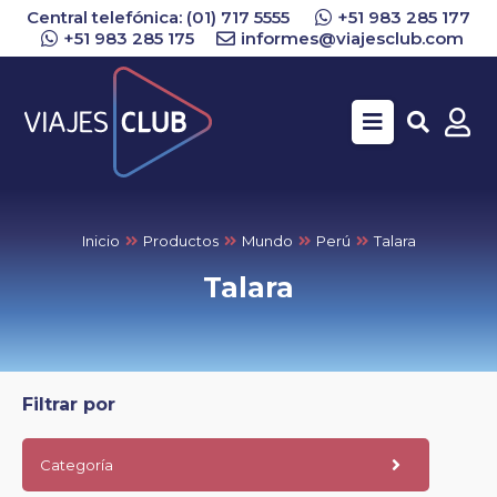
Central telefónica: (01) 717 5555
+51 983 285 177
+51 983 285 175
informes@viajesclub.com
Buscar
Inicio
Productos
Mundo
Perú
Talara
Talara
Filtrar por
Categoría