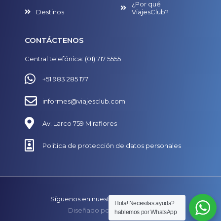
¿Por qué
Destinos
ViajesClub?
CONTÁCTENOS
Central telefónica: (01) 717 5555
+51 983 285 177
informes@viajesclub.com
Av. Larco 759 Miraflores
Política de protección de datos personales
Síguenos en nuestras redes
Hola! Necesitas ayuda?
Diseñado por
SECUAZ.pe
hablemos por WhatsApp