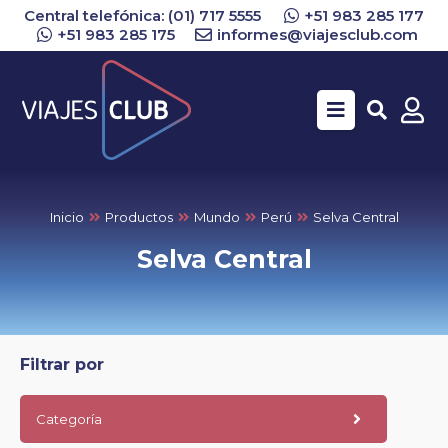
Central telefónica: (01) 717 5555
+51 983 285 177
+51 983 285 175
informes@viajesclub.com
Buscar
Inicio
Productos
Mundo
Perú
Selva Central
Selva Central
Filtrar por
Categoría