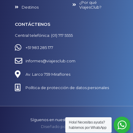
¿Por qué
Destinos
ViajesClub?
CONTÁCTENOS
Central telefónica: (01) 717 5555
+51 983 285 177
informes@viajesclub.com
Av. Larco 759 Miraflores
Política de protección de datos personales
Síguenos en nuestras redes
Hola! Necesitas ayuda?
Diseñado por
SECUAZ.pe
hablemos por WhatsApp