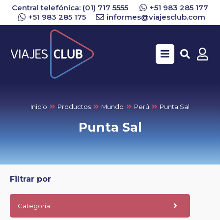
Central telefónica: (01) 717 5555
+51 983 285 177
+51 983 285 175
informes@viajesclub.com
Buscar
Inicio
Productos
Mundo
Perú
Punta Sal
Punta Sal
Filtrar por
Categoría