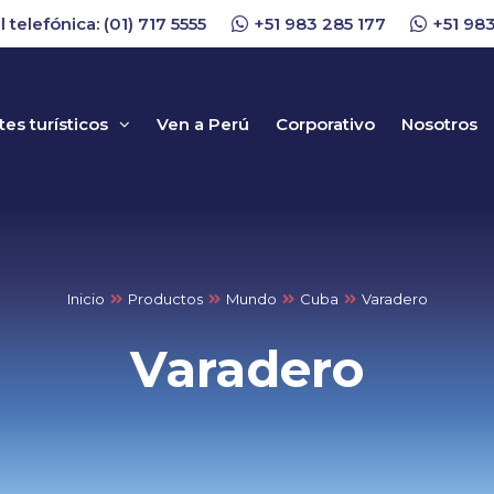
l telefónica: (01) 717 5555
+51 983 285 177
+51 983
es turísticos
Ven a Perú
Corporativo
Nosotros
Inicio
Productos
Mundo
Cuba
Varadero
Varadero