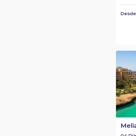
Desde 
Meli
04 Día