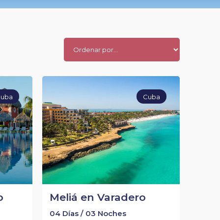
uba
Cuba
o
Meliá en Varadero
04 Días / 03 Noches