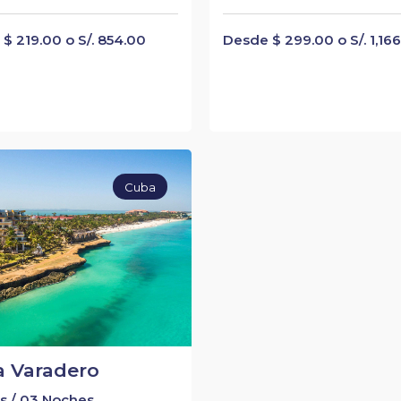
$ 219.00 o S/. 854.00
Desde $ 299.00 o S/. 1,16
Cuba
a Varadero
s / 03 Noches