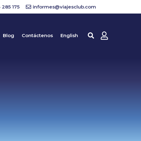
 285 175
informes@viajesclub.com
Blog
Contáctenos
English
Buscar