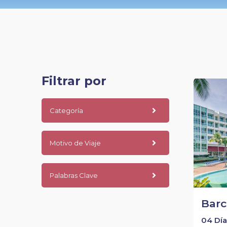
Filtrar por
Categoría
Motivo de Viaje
Palabras Clave
Barc
04 Día