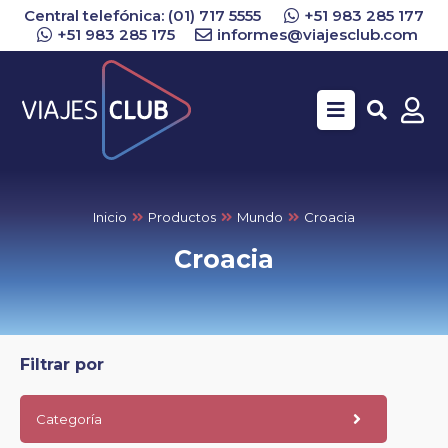
Central telefónica: (01) 717 5555
+51 983 285 177
+51 983 285 175
informes@viajesclub.com
Buscar
Inicio
Productos
Mundo
Croacia
Croacia
Filtrar por
Categoría