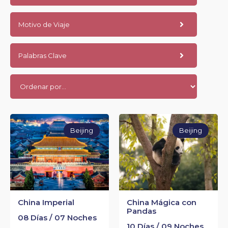
Motivo de Viaje
Palabras Clave
Beijing
Beijing
China Imperial
China Mágica con
Pandas
08 Días / 07 Noches
10 Días / 09 Noches