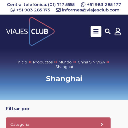
Central telefónica: (01) 717 5555
+51 983 285 177
+51 983 285 175
informes@viajesclub.com
Buscar
Inicio
Productos
Mundo
China SIN VISA
Shanghai
Shanghai
Filtrar por
Categoría