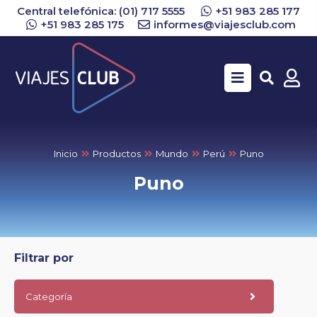
Central telefónica: (01) 717 5555
+51 983 285 177
+51 983 285 175
informes@viajesclub.com
Buscar
Inicio
Productos
Mundo
Perú
Puno
Puno
Filtrar por
Categoría