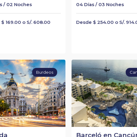
s / 02 Noches
04 Días / 03 Noches
$ 169.00 o S/. 608.00
Desde $ 254.00 o S/. 914
Burdeos
Ca
da
Barceló en Cancú