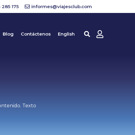
 285 175
informes@viajesclub.com
Blog
Contáctenos
English
Buscar
ontenido. Texto