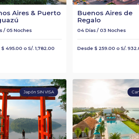
os Aires & Puerto
Buenos Aires de
guazú
Regalo
s / 05 Noches
04 Días / 03 Noches
$ 495.00 o S/. 1,782.00
Desde $ 259.00 o S/. 932
Japón SIN VISA
Ca