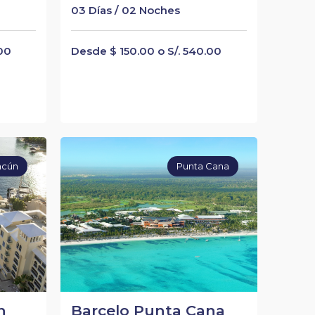
03 Días / 02 Noches
.00
Desde $ 150.00 o S/. 540.00
ncún
Punta Cana
n
Barcelo Punta Cana